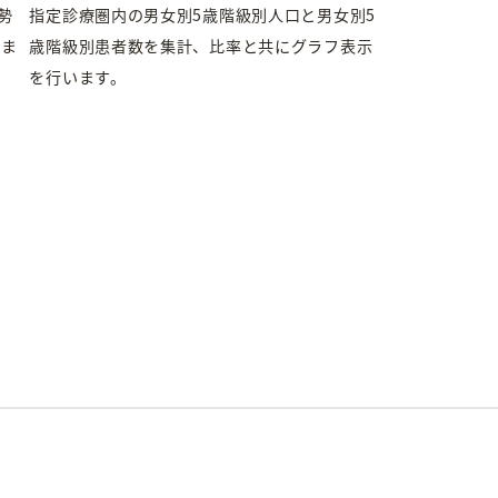
勢
指定診療圏内の男女別5歳階級別人口と男女別5
しま
歳階級別患者数を集計、比率と共にグラフ表示
を行います。