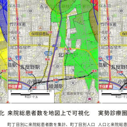
化
来院総患者数を地図上で可視化
実勢診療
数
町丁目別に来院総患者数を集計、町丁目別人口
人口と来院総